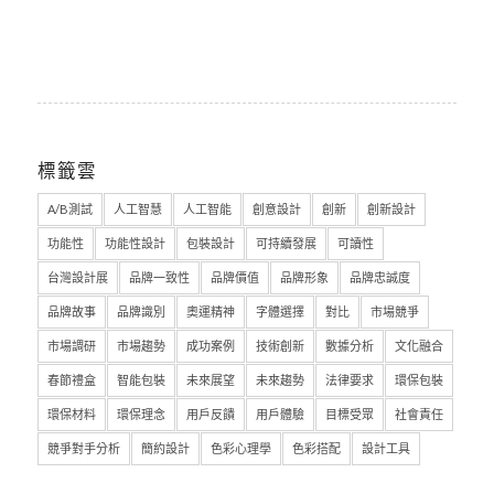
標籤雲
A/B測試
人工智慧
人工智能
創意設計
創新
創新設計
功能性
功能性設計
包裝設計
可持續發展
可讀性
台灣設計展
品牌一致性
品牌價值
品牌形象
品牌忠誠度
品牌故事
品牌識別
奧運精神
字體選擇
對比
市場競爭
市場調研
市場趨勢
成功案例
技術創新
數據分析
文化融合
春節禮盒
智能包裝
未來展望
未來趨勢
法律要求
環保包裝
環保材料
環保理念
用戶反饋
用戶體驗
目標受眾
社會責任
競爭對手分析
簡約設計
色彩心理學
色彩搭配
設計工具