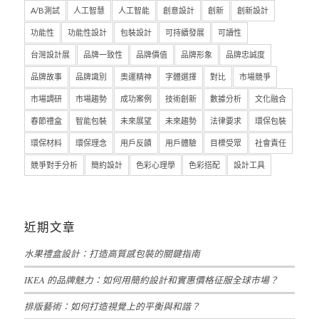
A/B測試
人工智慧
人工智能
創意設計
創新
創新設計
功能性
功能性設計
包裝設計
可持續發展
可讀性
台灣設計展
品牌一致性
品牌價值
品牌形象
品牌忠誠度
品牌故事
品牌識別
奧運精神
字體選擇
對比
市場競爭
市場調研
市場趨勢
成功案例
技術創新
數據分析
文化融合
春節禮盒
智能包裝
未來展望
未來趨勢
法律要求
環保包裝
環保材料
環保理念
用戶反饋
用戶體驗
目標受眾
社會責任
競爭對手分析
簡約設計
色彩心理學
色彩搭配
設計工具
近期文章
水果禮盒設計：打造高質感包裝的關鍵指南
IKEA 的品牌魅力：如何用簡約設計和實惠價格征服全球市場？
排版藝術：如何打造視覺上的平衡與和諧？