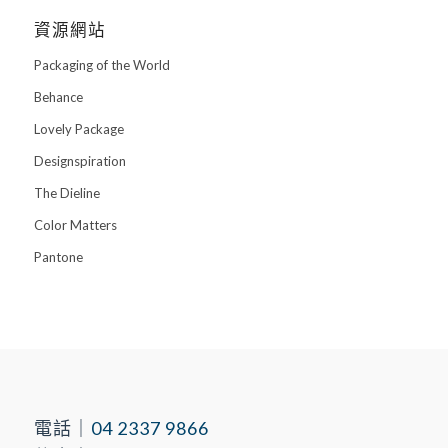
資源網站
Packaging of the World
Behance
Lovely Package
Designspiration
The Dieline
Color Matters
Pantone
電話｜
04 2337 9866