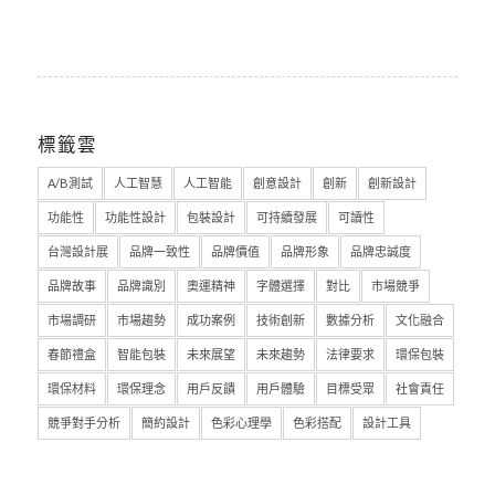
標籤雲
A/B測試
人工智慧
人工智能
創意設計
創新
創新設計
功能性
功能性設計
包裝設計
可持續發展
可讀性
台灣設計展
品牌一致性
品牌價值
品牌形象
品牌忠誠度
品牌故事
品牌識別
奧運精神
字體選擇
對比
市場競爭
市場調研
市場趨勢
成功案例
技術創新
數據分析
文化融合
春節禮盒
智能包裝
未來展望
未來趨勢
法律要求
環保包裝
環保材料
環保理念
用戶反饋
用戶體驗
目標受眾
社會責任
競爭對手分析
簡約設計
色彩心理學
色彩搭配
設計工具