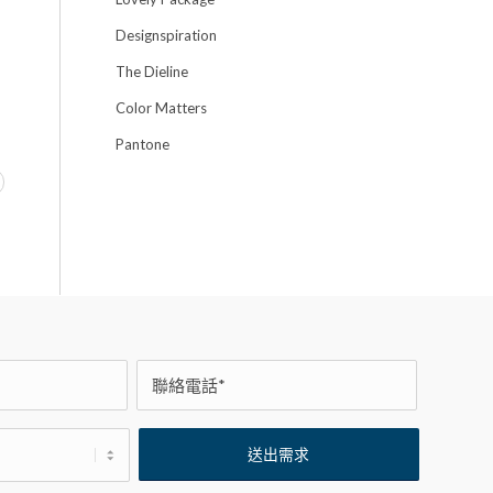
Designspiration
The Dieline
Color Matters
Pantone