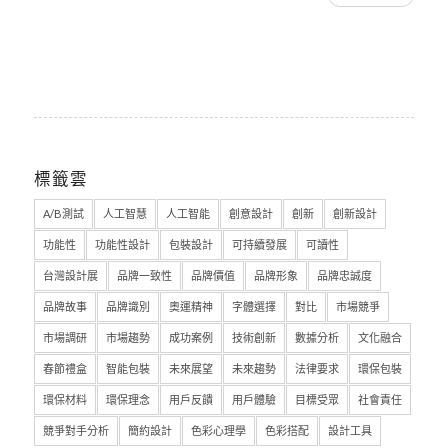
標籤雲
A/B測試
人工智慧
人工智能
創意設計
創新
創新設計
功能性
功能性設計
包裝設計
可持續發展
可讀性
台灣設計展
品牌一致性
品牌價值
品牌形象
品牌忠誠度
品牌故事
品牌識別
奧運精神
字體選擇
對比
市場競爭
市場調研
市場趨勢
成功案例
技術創新
數據分析
文化融合
春節禮盒
智能包裝
未來展望
未來趨勢
法律要求
環保包裝
環保材料
環保理念
用戶反饋
用戶體驗
目標受眾
社會責任
競爭對手分析
簡約設計
色彩心理學
色彩搭配
設計工具