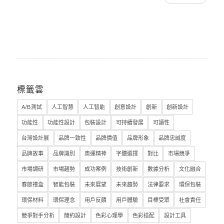
標籤雲
A/B測試
人工智慧
人工智能
創意設計
創新
創新設計
功能性
功能性設計
包裝設計
可持續發展
可讀性
台灣設計展
品牌一致性
品牌價值
品牌形象
品牌忠誠度
品牌故事
品牌識別
奧運精神
字體選擇
對比
市場競爭
市場調研
市場趨勢
成功案例
技術創新
數據分析
文化融合
春節禮盒
智能包裝
未來展望
未來趨勢
法律要求
環保包裝
環保材料
環保理念
用戶反饋
用戶體驗
目標受眾
社會責任
競爭對手分析
簡約設計
色彩心理學
色彩搭配
設計工具