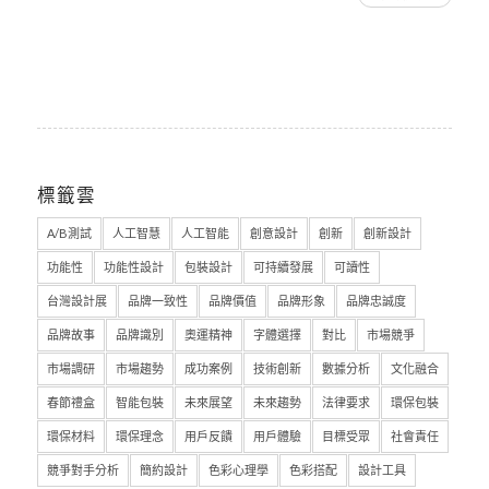
標籤雲
A/B測試
人工智慧
人工智能
創意設計
創新
創新設計
功能性
功能性設計
包裝設計
可持續發展
可讀性
台灣設計展
品牌一致性
品牌價值
品牌形象
品牌忠誠度
品牌故事
品牌識別
奧運精神
字體選擇
對比
市場競爭
市場調研
市場趨勢
成功案例
技術創新
數據分析
文化融合
春節禮盒
智能包裝
未來展望
未來趨勢
法律要求
環保包裝
環保材料
環保理念
用戶反饋
用戶體驗
目標受眾
社會責任
競爭對手分析
簡約設計
色彩心理學
色彩搭配
設計工具