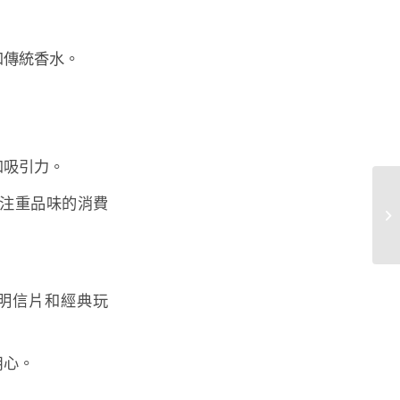
和傳統香水。
和吸引力。
注重品味的消費
台
乾
明信片和經典玩
用心。