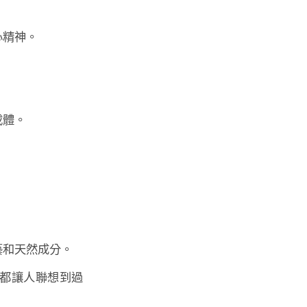
心精神。
載體。
藝和天然成分。
都讓人聯想到過