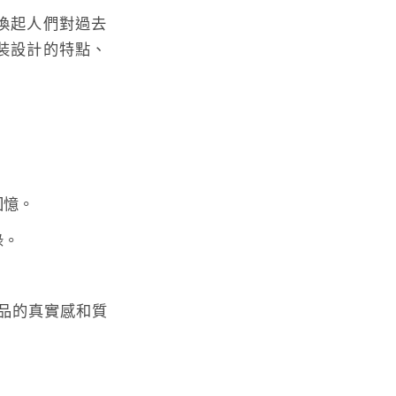
喚起人們對過去
裝設計的特點、
回憶。
綠。
品的真實感和質