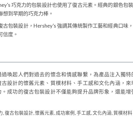
rshey’s 巧克力的包裝設計也使用了復古元素。經典的銀色
聯想到早期的巧克力棒。
復古包裝設計，Hershey’s 強調其傳統製作工藝和經典口
可信度。
通過喚起人們對過去的懷念和情感聯繫，為產品注入獨特
復古設計的懷舊元素、質樸材料、手工感和文化內涵，來
力。成功的復古包裝設計不僅能夠提升品牌形象，還能增
。
力
,
復古包裝設計
,
懷舊元素
,
成功案例
,
手工感
,
文化內涵
,
質樸材料