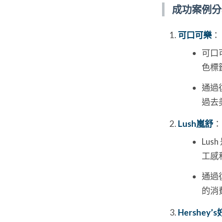
成功案例分
可口可樂
：
可口
色標
通過
過去
Lush嵐舒
：
Lu
工感
通過
的消
Hershey’