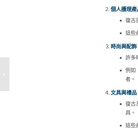
個人護理產
復古
這些
時尚與配飾
許多
Apple 的品牌故事：創
例如
新、設計與用戶體驗的
者。
傳奇
文具與禮品
復古
具。
這些